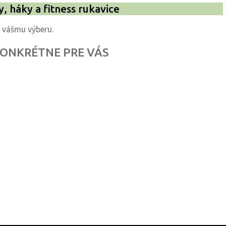
y, háky a fitness rukavice
 vášmu výberu.
ONKRÉTNE PRE VÁS