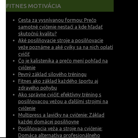
Top
FITNES MOTIVÁCIA
Cesta za vysnívanou formou: Prečo
samotné cvičenie nestačí a kde hľadať
skutočnú kvalitu?
Aké posilňovacie stroje a posilňovacie
veže poznáme a aké cviky sa na nich oplatí
cvičiť
Čo je kalistenika a prečo mení pohľad na
cvičenie
Pevný základ silového tréningu
Fitnes ako základ každého športu aj
zdravého pohybu
Ako správne cvičiť: efektívny tréning s
posilňovacou vežou a ďalšími strojmi na
cvičenie
Multipress a lavičky na cvičenie: Základ
každej domácej posilňovne
Posilňovacia veža a stroje na cvičenie:
Domáca alternatíva profesionálneho