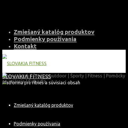
Skip
to
content
Zmiešaný katalóg produktov
Podmienky používania
Kontakt
SLOVAKIA FITNESS
Platforma pre fitnes a súvisiaci obsah
Zmiešaný katalóg produktov
Podmienky používania