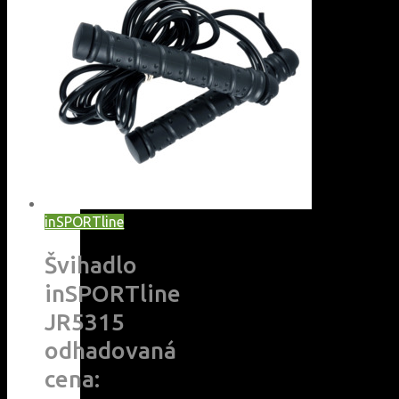
inSPORTline
Švihadlo
inSPORTline
JR5315
odhadovaná
cena: