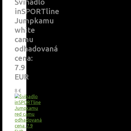
Švihadlo
inSPORTline
Jumpkamu
white
camu
odhadovaná
cena:
7.9
EUR
8
€