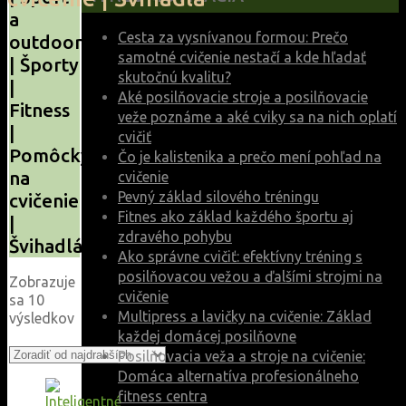
a
Cesta za vysnívanou formou: Prečo
outdoor
samotné cvičenie nestačí a kde hľadať
| Športy
skutočnú kvalitu?
|
Aké posilňovacie stroje a posilňovacie
Fitness
veže poznáme a aké cviky sa na nich oplatí
|
cvičiť
Pomôcky
Čo je kalistenika a prečo mení pohľad na
na
cvičenie
Pevný základ silového tréningu
cvičenie
Fitnes ako základ každého športu aj
|
zdravého pohybu
Švihadlá
Ako správne cvičiť: efektívny tréning s
posilňovacou vežou a ďalšími strojmi na
Zobrazuje
cvičenie
sa 10
Multipress a lavičky na cvičenie: Základ
Zoradené
výsledkov
podľa
každej domácej posilňovne
ceny:
Posilňovacia veža a stroje na cvičenie:
od
Domáca alternatíva profesionálneho
najvyššej
fitness centra