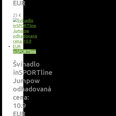
EUR
25
€
inSPORTline
Švihadlo
inSPORTline
Jumpow
odhadovaná
cena:
10.9
EUR