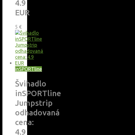
4.9
EUR
5
€
inSPORTline
Švihadlo
inSPORTline
Jumpstrip
odhadovaná
cena:
4.9