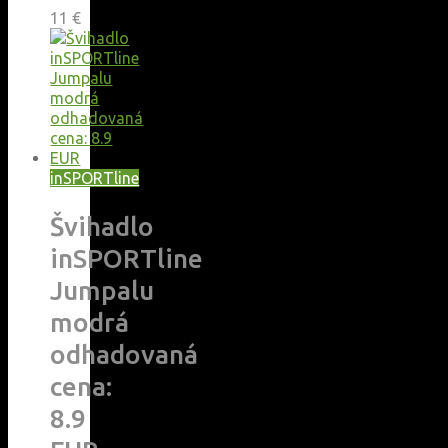
11
€
inSPORTline
Švihadlo
inSPORTline
Jumpalu
modrá
odhadovaná
cena:
8.9