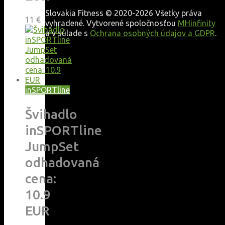
Slovakia Fitness © 2020-2026 Všetky práva
11
€
vyhradené. Vytvorené spoločnosťou
MHinfinity
a v súlade s
Ochrana osobných údajov a GDPR
.
inSPORTline
Švihadlo
inSPORTline
JumpSet
odhadovaná
cena:
10.9
EUR