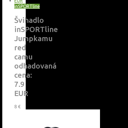
inSPORTline
Švihadlo
inSPORTline
Jumpkamu
red
camu
odhadovaná
cena:
7.9
EUR
8
€