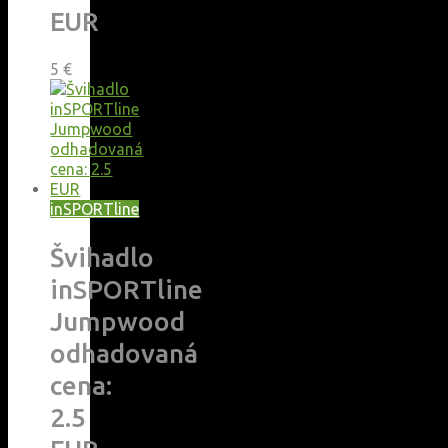
EUR
5
€
inSPORTline
Švihadlo
inSPORTline
Jumpwood
odhadovaná
cena:
2.5