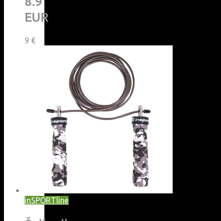
8.9
EUR
9
€
inSPORTline