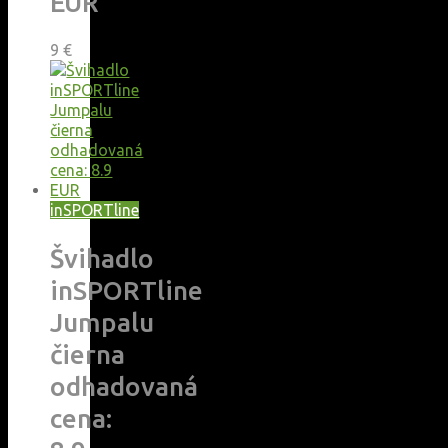
EUR
9
€
inSPORTline
Švihadlo
inSPORTline
Jumpalu
čierna
odhadovaná
cena: