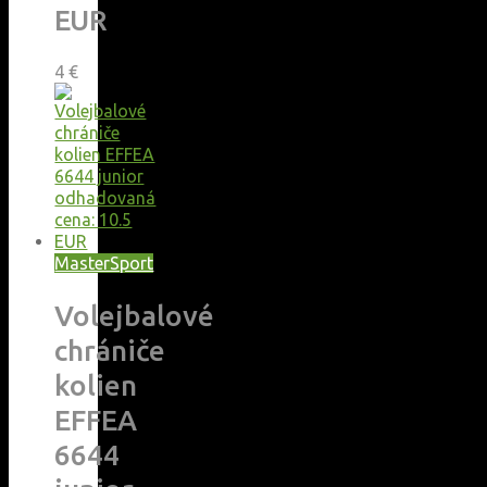
EUR
4
€
MasterSport
Volejbalové
chrániče
kolien
EFFEA
6644