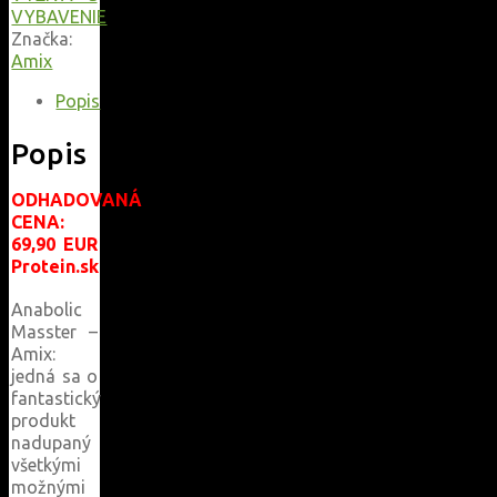
VYBAVENIE
Značka:
Amix
Popis
Popis
ODHADOVANÁ
CENA:
69,90 EUR
Protein.sk
Anabolic
Masster –
Amix:
jedná sa o
fantastický
produkt
nadupaný
všetkými
možnými