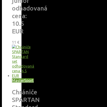
junior
odhadovaná
cena:
10.5
EUR
11
€
MasterSport
Chrániče
SPARTAN