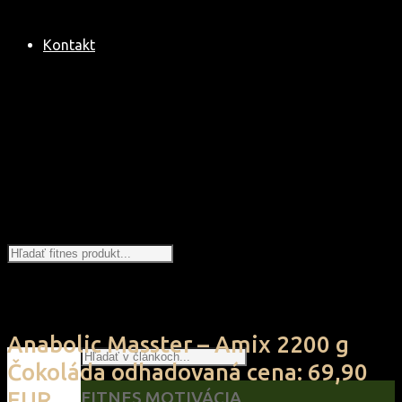
Kontakt
Hľadanie
Anabolic Masster – Amix 2200 g
Hľadať
Back
Čokoláda odhadovaná cena: 69,90
to
Top
EUR
FITNES MOTIVÁCIA