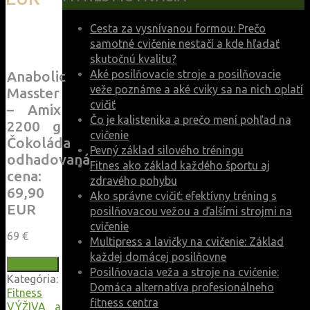
Cesta za vysnívanou formou: Prečo
samotné cvičenie nestačí a kde hľadať
skutočnú kvalitu?
Aké posilňovacie stroje a posilňovacie
Anabolic
veže poznáme a aké cviky sa na nich oplatí
Masster
cvičiť
– Amix
Čo je kalistenika a prečo mení pohľad na
2200 g
cvičenie
Čokoláda
Pevný základ silového tréningu
odhadovaná
Fitnes ako základ každého športu aj
cena:
zdravého pohybu
69,90
Ako správne cvičiť: efektívny tréning s
EUR
posilňovacou vežou a ďalšími strojmi na
cvičenie
69
€
Multipress a lavičky na cvičenie: Základ
každej domácej posilňovne
Protein.sk
Posilňovacia veža a stroje na cvičenie:
Kategória:
Domáca alternatíva profesionálneho
Fitness
fitness centra
VÝŽIVA a