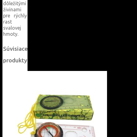
dôležitými
živinami
pre rýchly
rast
svalovej
hmoty.
Súvisiace
produkty