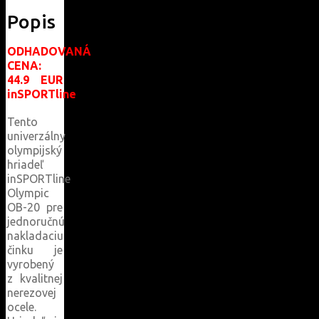
Popis
ODHADOVANÁ
CENA:
44.9 EUR
inSPORTline
Tento
univerzálny
olympijský
hriadeľ
inSPORTline
Olympic
OB-20 pre
jednoručnú
nakladaciu
činku je
vyrobený
z kvalitnej
nerezovej
ocele.