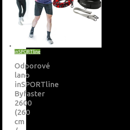
inSPORTline
Odporové
lano
inSPORTline
Byfaster
2600
(260
cm