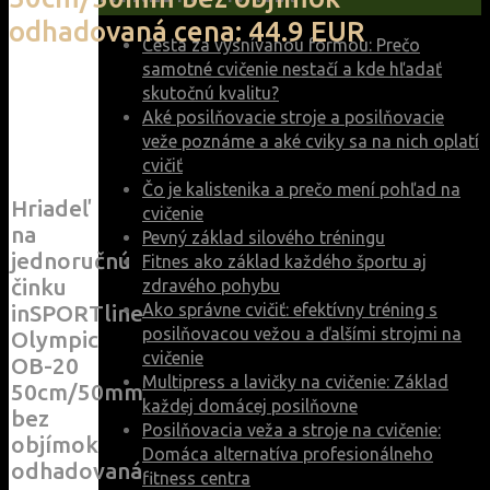
odhadovaná cena: 44.9 EUR
Cesta za vysnívanou formou: Prečo
samotné cvičenie nestačí a kde hľadať
skutočnú kvalitu?
Aké posilňovacie stroje a posilňovacie
veže poznáme a aké cviky sa na nich oplatí
cvičiť
Čo je kalistenika a prečo mení pohľad na
Hriadeľ
cvičenie
na
Pevný základ silového tréningu
jednoručnú
Fitnes ako základ každého športu aj
činku
zdravého pohybu
Ako správne cvičiť: efektívny tréning s
inSPORTline
posilňovacou vežou a ďalšími strojmi na
Olympic
cvičenie
OB-20
Multipress a lavičky na cvičenie: Základ
50cm/50mm
každej domácej posilňovne
bez
Posilňovacia veža a stroje na cvičenie:
objímok
Domáca alternatíva profesionálneho
odhadovaná
fitness centra