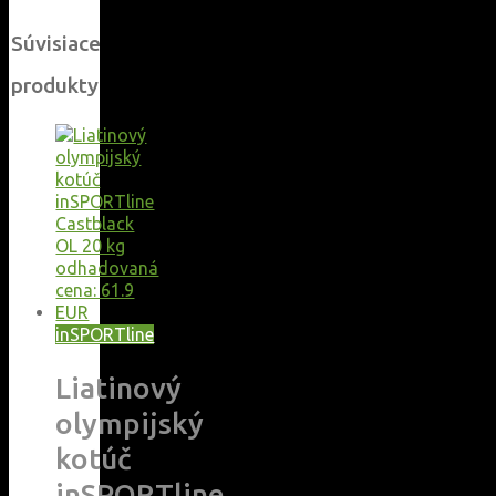
Súvisiace
produkty
inSPORTline
Liatinový
olympijský
kotúč
inSPORTline