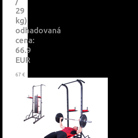
/
29
kg)
odhadovaná
cena:
66.9
EUR
67
€