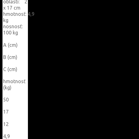
oblasti: 2
x 17 cm
hmotnosť: 4,9
kg
nosnosť:
100 kg
A (cm)
B (cm)
C (cm)
hmotnosť
(kg)
50
17
12
4,9