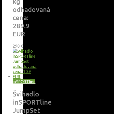
kg
odhadovaná
cena:
289.9
EUR
290
€
inSPORTline
Švihadlo
inSPORTline
JumpSet