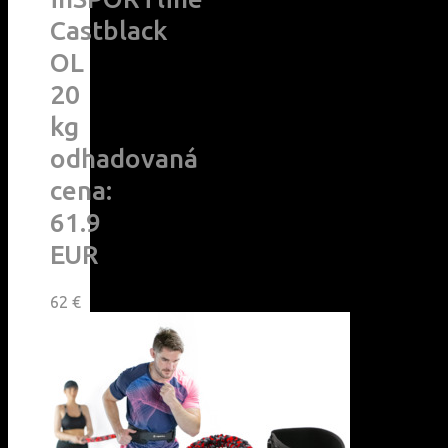
Castblack
OL
20
kg
odhadovaná
cena:
61.9
EUR
62
€