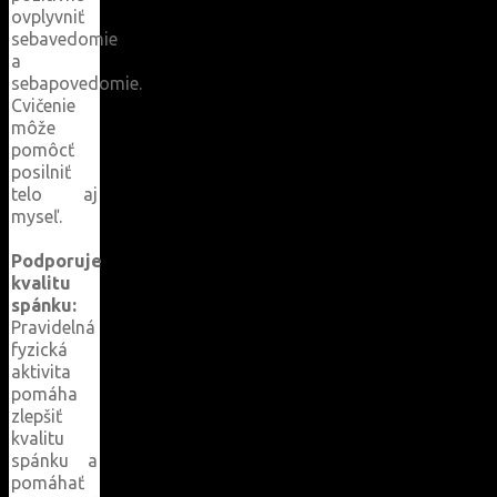
ovplyvniť
sebavedomie
a
sebapovedomie.
Cvičenie
môže
pomôcť
posilniť
telo aj
myseľ.
Podporuje
kvalitu
spánku:
Pravidelná
fyzická
aktivita
pomáha
zlepšiť
kvalitu
spánku a
pomáhať