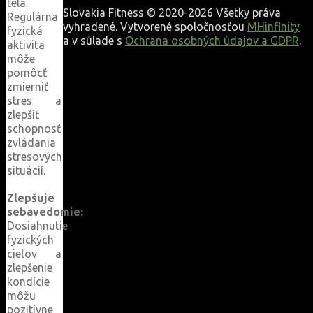
tela.
Slovakia Fitness © 2020-2026 Všetky práva
Regulárna
vyhradené. Vytvorené spoločnosťou
MHinfinity
fyzická
a v súlade s
Ochrana osobných údajov a GDPR
.
aktivita
môže
pomôcť
zmierniť
stres a
zlepšiť
schopnosť
zvládania
stresových
situácií.
Zlepšuje
sebavedomie:
Dosiahnutie
fyzických
cieľov a
zlepšenie
kondície
môžu
pozitívne