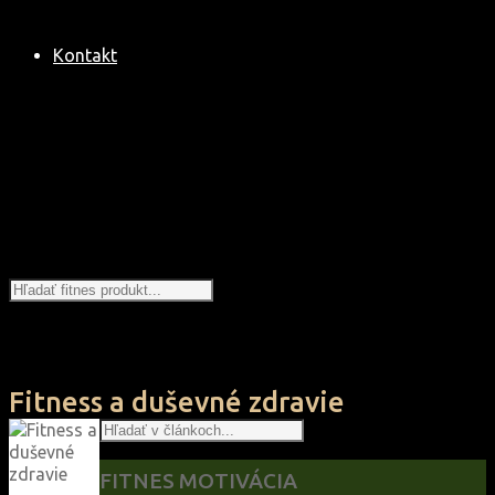
Kontakt
Hľadanie
Fitness a duševné zdravie
Hľadať
Back
to
Top
FITNES MOTIVÁCIA