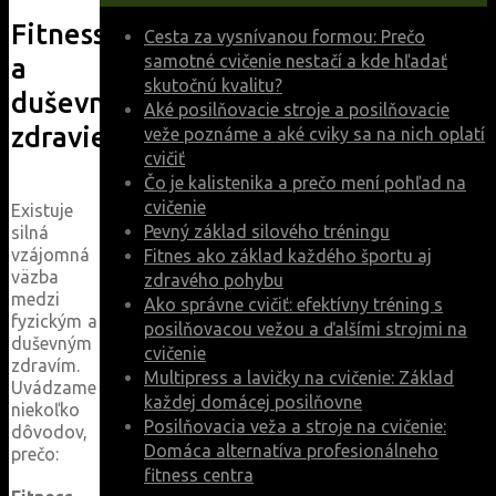
Fitness
Cesta za vysnívanou formou: Prečo
samotné cvičenie nestačí a kde hľadať
a
skutočnú kvalitu?
duševné
Aké posilňovacie stroje a posilňovacie
zdravie
veže poznáme a aké cviky sa na nich oplatí
cvičiť
Čo je kalistenika a prečo mení pohľad na
cvičenie
Existuje
Pevný základ silového tréningu
silná
vzájomná
Fitnes ako základ každého športu aj
väzba
zdravého pohybu
medzi
Ako správne cvičiť: efektívny tréning s
fyzickým a
posilňovacou vežou a ďalšími strojmi na
duševným
cvičenie
zdravím.
Multipress a lavičky na cvičenie: Základ
Uvádzame
každej domácej posilňovne
niekoľko
Posilňovacia veža a stroje na cvičenie:
dôvodov,
Domáca alternatíva profesionálneho
prečo:
fitness centra