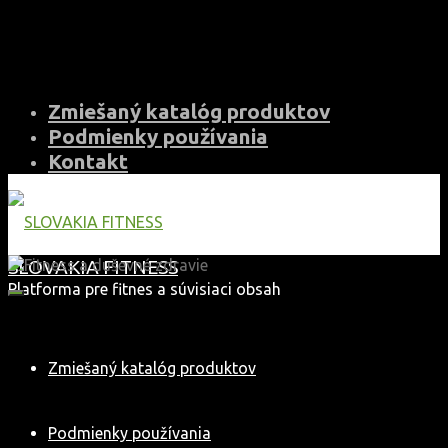
Skip
to
content
Zmiešaný katalóg produktov
Podmienky používania
Kontakt
SLOVAKIA FITNESS
Platforma pre fitnes a súvisiaci obsah
Zmiešaný katalóg produktov
Podmienky používania